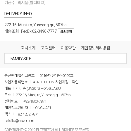
예금주 : 박서윤(필터테크)
DELIVERY INFO
272-16, Munji-ro, Yuseong-gu, 507ho
배송조회 : FedEx 02-3496-7777
배송추적
회사소개
고객센터
이용약관
개인정보처리방침
통신판매업신고번호
2016-대전대덕-0029호
사업자등록번호
414-18-00316
[사업자정보확인]
대표
제이슨 (JASON) HONG JAE UI
주소
272-16, Munji-ro, Yuseong-gu, 507ho
전화번호
+82-1600-7871
개인정보관리자
HONG JAE UI
팩스
+82-4262-7871
hellofta@naver.com
COPYRIGHT Ⓒ 2019 FILTERTECH ALL RIGHT RESERVED.