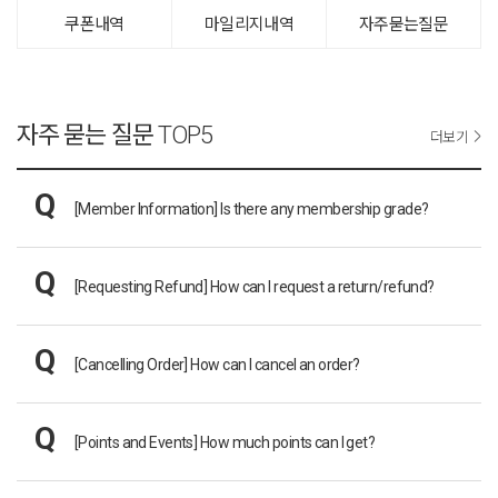
쿠폰내역
마일리지내역
자주묻는질문
자주 묻는 질문
TOP5
더보기
[Member Information]
Is there any membership grade?
[Requesting Refund]
How can I request a return/refund?
[Cancelling Order]
How can I cancel an order?
[Points and Events]
How much points can I get?