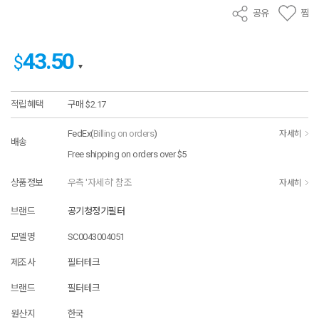
공유
찜
43.50
$
적립혜택
구매
$2.17
FedEx(
Billing on orders
)
자세히
배송
Free shipping on orders over $5
상품정보
우측 '자세히' 참조
자세히
브랜드
공기청정기필터
모델명
SC0043004051
제조사
필터테크
브랜드
필터테크
원산지
한국