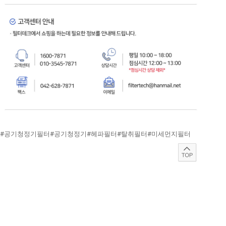
#공기청정기필터#공기청정기#헤파필터#탈취필터#미세먼지필터
위니아 공기청정기 호환필터 에어퓨리파이어 공기청정기 호환필터 EPA18COXPR
EPA18COXSW WPA18COXPS WPA18COXSW WPA25D0XSW PPA18COXSW 헤파필터 2장
+허니컴탈취필터 2장 FILTERTECH 필터테크 공기청정기필터로 공기를 상쾌하게~ 위니아
공기청정기 호환 필터 미세먼지 99.99% 필터시스템 100%국내생산 공기청정기필터 깨끗한
공기로 내부순환 프리미엄 공기청정기 필터 고가의 공기청정기를 구입해서 방치해놓고 계시
나요? 필터 교체를 하지 않은 오래 사용한 필터는 미세먼지보다 더 치명적입니다! 가족의 건
강을 위해 지금 바로 필터테크 공기청정기 필터 교체해주세요~ 제품명 제조원 위니아호환공
기청정기필터 필터테크 제조국 대한민국 교체주기 1년 세트구성 ※공기질에따라 달라질수 있
습니다. 우리 집 먼지를 걸러주는 공기청정기 필터 필터구성과 타입을 확인하고 구매해주세
요! 01 헤파형 헤파필터 단일구성(극세필터+헤파필터) 큰 먼지제거, 꽃가루, 황사,반려동물