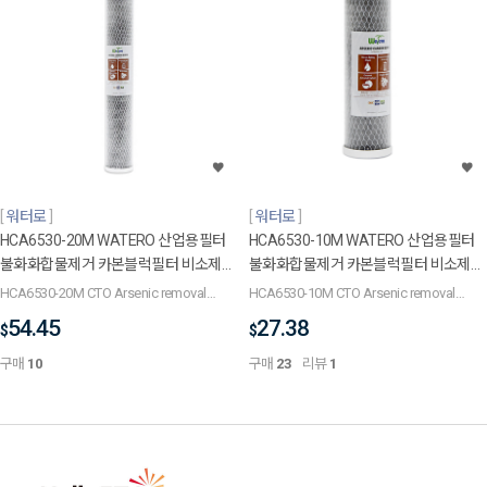
워터로
워터로
HCA6530-20M WATERO 산업용필터
HCA6530-10M WATERO 산업용필터
불화화합물제거 카본블럭필터 비소제거
불화화합물제거 카본블럭필터 비소제거
필터 500mm (20인치) 5um 은파우더
필터 250mm (10인치) 5um 은파우더
HCA6530-20M CTO Arsenic removal
HCA6530-10M CTO Arsenic removal
첨가 항균작용 PFAS제거
첨가 항균작용 PFAS제거
carbon block filter PFAS Elimination
carbon block filter PFAS Elimination
54.45
27.38
$
$
500mm 5um
250mm 5um
구매
10
구매
23
리뷰
1