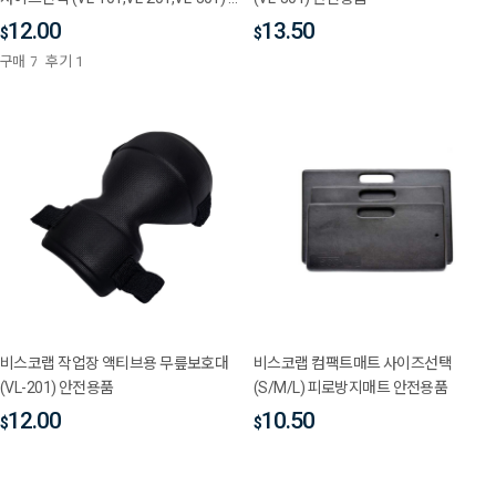
전용품
12.00
13.50
$
$
구매
7
후기
1
비스코랩 작업장 액티브용 무릎보호대
비스코랩 컴팩트매트 사이즈선택
(VL-201) 안전용품
(S/M/L) 피로방지매트 안전용품
12.00
10.50
$
$