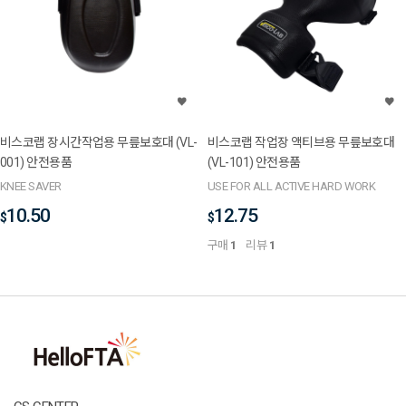
비스코랩 장시간작업용 무릎보호대 (VL-
비스코랩 작업장 액티브용 무릎보호대
001) 안전용품
(VL-101) 안전용품
KNEE SAVER
USE FOR ALL ACTIVE HARD WORK
10.50
12.75
$
$
구매
1
리뷰
1