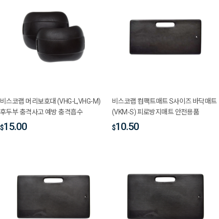
비스코랩 머리보호대 (VHG-L,VHG-M)
비스코랩 컴팩트매트 S사이즈 바닥매트
후두부 충격사고 예방 충격흡수
(VKM-S) 피로방지매트 안전용품
15.00
10.50
$
$