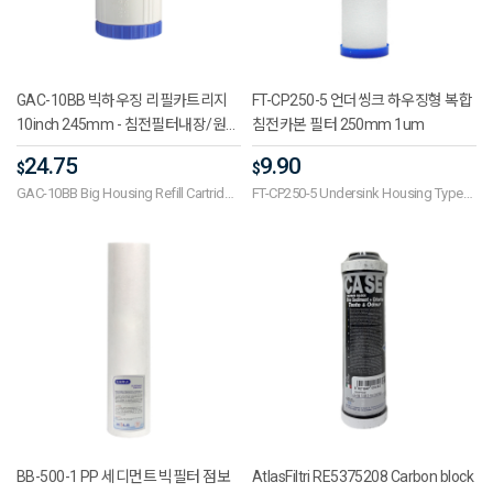
GAC-10BB 빅하우징 리필카트리지
FT-CP250-5 언더씽크 하우징형 복합
10inch 245mm - 침전필터내장/원하
침전카본 필터 250mm 1um
는 소재를 채워서 사용 정수기부품
24.75
9.90
$
$
GAC-10BB Big Housing Refill Cartridge
FT-CP250-5 Undersink Housing Type
10inch 245 mm - built-in precipitation
Composite Precipitated Carbon Filter
filter / filled with desired material and
250mm 1um
used water purifier parts
BB-500-1 PP 세디먼트 빅필터 점보
AtlasFiltri RE5375208 Carbon block