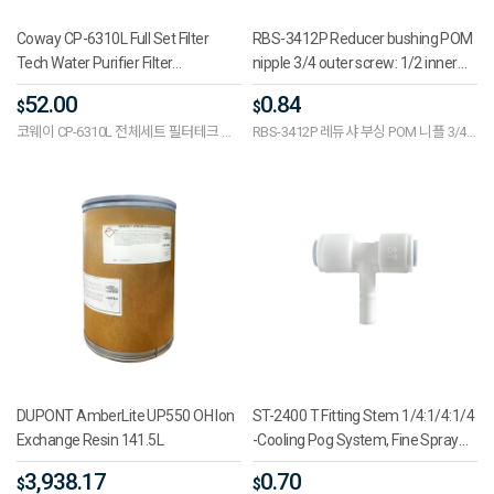
Coway CP-6310L Full Set Filter
RBS-3412P Reducer bushing POM
Tech Water Purifier Filter
nipple 3/4 outer screw: 1/2 inner
Compatible Premium Plus 5 Inches
screw - Cooling fog piping nipple
52.00
0.84
$
$
One-Way (RO)
piping connection piping size
코웨이 CP-6310L 전체세트 필터테크 정
RBS-3412P 레듀샤 부싱 POM 니플 3/4
change, piping accessory piping
수기필터호환 프리미엄플러스 5인치 단
겉나사 : 1/2 속나사 - 쿨링포그 배관니플
part reducer reducer joint pipe part
방향(RO)
배관연결 배관사이즈변경 배관부속 배관
부품 레듀셔 레듀사 이음관부품
DUPONT AmberLite UP550 OH Ion
ST-2400 T Fitting Stem 1/4:1/4:1/4
Exchange Resin 141.5L
-Cooling Pog System, Fine Spray
Nozzle, Spray Nozzle, Low
3,938.17
0.70
$
$
Pressure Spray Nozzle, Mist