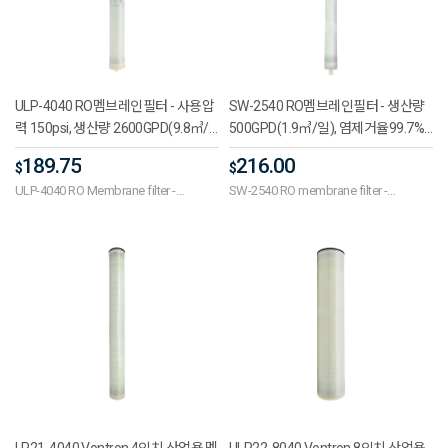
ULP-4040 RO멤브레인필터 - 사용압
SW-2540 RO멤브레인필터 - 생산량
력 150psi, 생산량 2600GPD(9.8㎥/
500GPD(1.9㎥/일), 염제거율99.7%,
일), 염제거율99.35%, 길이 40인치
작동압력800psi(5.5MPa),
189.75
216.00
$
$
PH7.5~8.0, 해수담수화용
ULP-4040 RO Membrane filter -
SW-2540 RO membrane filter -
pressure 150psi, 2600GPD(9.8㎥/day),
500GPD(1.9㎥/day), salt removal rate
stabilized salt rejection 99.35%
99.7%, operating pressure 800psi (5.5
MPa), PH7.5 to 8.0, seawater
desalination
LP21-4040 Vontron 4인치 산업용 멤
ULP22-8040 Vontron 8인치 산업용