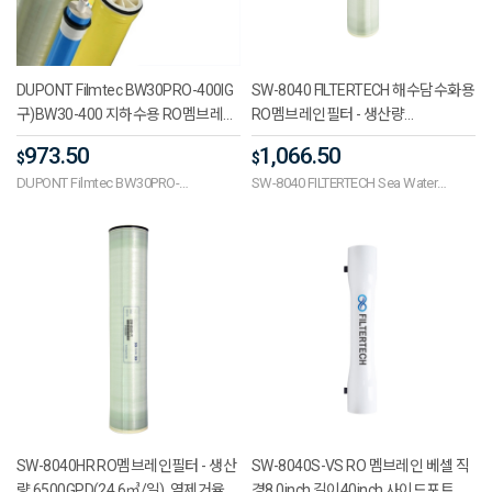
DUPONT Filmtec BW30PRO-400IG
SW-8040 FILTERTECH 해수담수화용
구)BW30-400 지하수용 RO멤브레인
RO멤브레인필터 - 생산량
필터 - 생산량 11000GPD(40톤/일),
9000GPD(34.1톤/일), 압력
973.50
1,066.50
$
$
TDS 2000ppm, 600psig(41bar),
1200psig(83bar), TDS 32000ppm
DUPONT Filmtec BW30PRO-
SW-8040 FILTERTECH Sea Water
75gpm(17㎥/hr), 밀도지수SDI 5,
400IG/BW30-400 DUPON(DOW) RO
Desalination RO Membrane filter -
BW-8040
Membrane filter 11000GPD(40ton/day)
output 9000GPD(34.1ton/day),
TDS2000ppm 600psig(41bar)
Pressure 1200psig(83bar), TDS
32000ppm
SW-8040HR RO멤브레인필터 - 생산
SW-8040S-VS RO 멤브레인 베셀 직
량 6500GPD(24.6㎥/일), 염제거율
경8.0inch 길이40inch 사이드포트 압