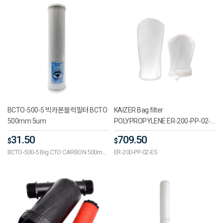
BCTO-500-5 빅카본블럭필터 BCTO
KAIZER Bag filter
500mm 5um
POLYPROPYLENE ER-200-PP-02-
ES 직경4x길이14 포장단위
31.50
709.50
$
$
1BOX/100
BCTO-500-5 Big CTO CARBON 500mm
ER-200-PP-02-ES
5um