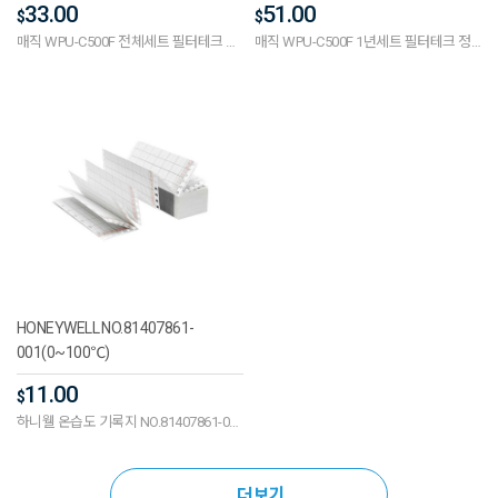
33.00
51.00
$
$
One-way (UF)
One-way (UF)
매직 WPU-C500F 전체세트 필터테크 정
매직 WPU-C500F 1년세트 필터테크 정
수기필터호환 고급형 11인치 단방향
수기필터호환 고급형 11인치 단방향
(UF)
(UF)
HONEYWELL NO.81407861-
001(0~100℃)
11.00
$
하니웰 온습도 기록지 NO.81407861-001
(200x20cm)(0~100℃)
더보기