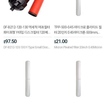
DF-B212-120-130 역세척 여과필터
TPP-500-0.45 마이크로 플리티드 필
파이프형 Y타입 디스크필터 120메쉬
터 20인치 0.45마이크론-500mm,하
130마이크론 BSP 2 1/2(65A) - 급수
우징필터,산업용필터,재질PP,여과입
97.50
21.00
$
$
장비,관개필터,정원,농업,온실,스크린
도0.1μm, 0.2μm, 0.45μm,사용온도5
DF-B212-120-130 Y-Type Small Disc
Micron Pleated filter 20inch 0.45Micron
필터,호스커넥터,물적층필터
도~80도,최대운전압력2~4bar
Filter - BSP 2 1/2 120Mesh 130Micron