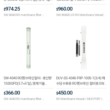
99.80%, 작동압력800psi(5.5MPa),
력1000psi
974.25
960.00
$
$
PH7.5~8.0, 해수담수화용
SW-8040 RO membrane filter -
SW-8040S-VS RO Membrane Vessel
6500GPD(24.6㎥/day), salt removal
Dia 8.0inch Length 40inch Sideport
rate 99.80%, operating pressure
Pressure 1000psi
800psi(5.5MPa), PH7.5 to 8.0, seawater
desalination
SW-4040 RO멤브레인필터 - 생산량
DUV-SS-4040-FRP-1000-1(3/4) 해
1500GPD(5.7㎥/일), 염제거율
수담수화용 RO멤브레인 필터용 SW-
99.75%, 작동압력800psi(5.5MPa),
4040 하우징 FRP 베셀 4040-1000-1
366.00
450.00
$
$
PH7.5~8.0, 해수담수화용
/ 1000PSI 직경40 길이40 사이드포
SW-4040 RO membrane filter -
RO Membrane Vessel / SIDE-PORT /
트 1단 1-3/4
1500GPD(5.7㎥/day), salt removal rate
DUV-SS-4040-FRP-1000(3/4)
99.75%, operating pressure