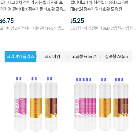
필터테크 2차 전처리 카본필터 PRE 프
필터테크 1차 침전필터 SED 고급형
리미엄 필터테크 정수기필터호환 모음
Filter24정수기필터호환 모음전
전
6.75
5.25
$
$
프리미엄 2차 전처리 카본필터 PRE 양방향/
고급형 1차 침전필터 SED 양방향/단방향,
단방향, 길이 선택
길이 선택
프리미엄 플러스
프리미엄
고급형 Filter24
실속형 AQua