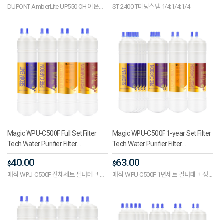
DUPONT AmberLite UP550 OH 이온교
ST-2400 T피팅스템 1/4:1/4:1/4
Nozzle, Low Pressure Fog Nozzle,
환수지 1드럼 141.5L
Fog Nozzle, Water Purifier Fitting,
Water Purifier Parts
Magic WPU-C500F Full Set Filter
Magic WPU-C500F 1-year Set Filter
Tech Water Purifier Filter
Tech Water Purifier Filter
Compatibility Premium 11-Inch
Compatibility Premium 11-Inch
40.00
63.00
$
$
One-Way (UF)
One-Way (UF)
매직 WPU-C500F 전체세트 필터테크 정
매직 WPU-C500F 1년세트 필터테크 정
수기필터호환 프리미엄 11인치 단방향
수기필터호환 프리미엄 11인치 단방향
(UF)
(UF)