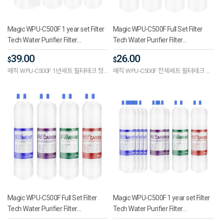
Magic WPU-C500F 1 year set Filter
Magic WPU-C500F Full Set Filter
Tech Water Purifier Filter
Tech Water Purifier Filter
Compatible with Economical 11-
Compatible with Economical 11-
39.00
26.00
$
$
inch One-way (UF)
inch One-way (UF)
매직 WPU-C500F 1년세트 필터테크 정
매직 WPU-C500F 전체세트 필터테크 정
수기필터호환 실속형 11인치 단방향
수기필터호환 실속형 11인치 단방향
(UF)
(UF)
Magic WPU-C500F Full Set Filter
Magic WPU-C500F 1 year set Filter
Tech Water Purifier Filter
Tech Water Purifier Filter
Compatible Advanced 11-inch
Compatible Advanced 11-inch