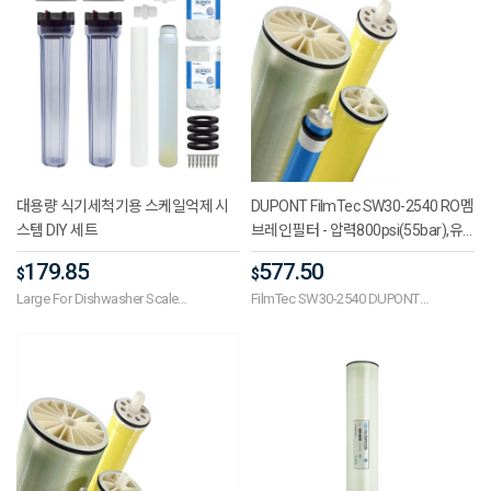
대용량 식기세척기용 스케일억제 시
DUPONT FilmTec SW30-2540 RO멤
스템 DIY 세트
브레인필터 - 압력800psi(55bar),유
량700(2.6㎥/d),최대온도45℃
179.85
577.50
$
$
Large For Dishwasher Scale
FilmTec SW30-2540 DUPONT
suppression system DIY SET
Romembrane filter