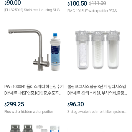
90.00
100.50
111.00
$
$
$
싱크대,직수형정수기필터,가정용,산
[FH-S25012] Stainless Housing SUS-
업용,카페,유효정수량3600L
FMC-1015UF waterpurifier PFAS
IBL-10 250mm 15A(1/2)
Removal SET
PW-i1000N1 플러스워터 히든정수기
쿨링포그시스템용 3단계 필터시스템
DIY세트 - NSF인증,KC인증,수도꼭지,
DIY세트-안티스케일, 부식억제,쿨링
락너트,필터헤드,필터,정수기아답터,
포그수처리,쿨링포그필터
299.25
96.30
$
$
정수기호스2개,정수기연결피팅1
Plus water hidden water purifier
3-stage water treatment filter system
개,SUS304,블럭카본,유효정수량
for cooling fog systems
2,400L,유량1.25GPM,직수,언더싱크,
불순물제거,음용수용