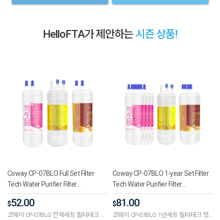
HelloFTA가 제안하는
시즌 상품!
Coway CP-07BLO Full Set Filter
Coway CP-07BLO 1-year Set Filter
Tech Water Purifier Filter
Tech Water Purifier Filter
Compatible Premium Plus One-
Compatibility Premium Plus One-
52.00
81.00
$
$
Way 5 Inches (RO)
Way 5 Inches (RO)
코웨이 CP-07BLO 전체세트 필터테크 정
코웨이 CP-07BLO 1년세트 필터테크 정