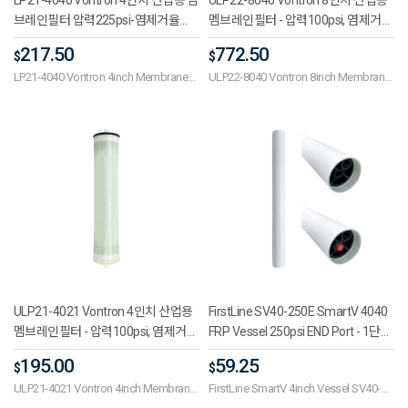
브레인필터 압력225psi-염제거율
멤브레인필터 - 압력100psi, 염제거율
99.5%,생산량 2400GPD(9.1㎥/일)
99%, 생산량 12100GPD(45.7㎥/일)
217.50
772.50
$
$
LP21-4040 Vontron 4inch Membrane
ULP22-8040 Vontron 8inch Membrane
Filter - Pressure 225psi, output
Filter - Pressure 100psi, output
2400GPD(9.1㎥/day)
12100GPD(45.7㎥/day)
ULP21-4021 Vontron 4인치 산업용
FirstLine SV40-250E SmartV 4040
멤브레인필터 - 압력100psi, 염제거율
FRP Vessel 250psi END Port - 1단
99%, 생산량 950GPD(3.6㎥/일)
~3단,입수3/4inch,출수1/2inch,사용
195.00
59.25
$
$
압력250psi,17.23bar,작동온도범
ULP21-4021 Vontron 4inch Membrane
FirstLine SmartV 4inch Vessel SV40-
위-10도~66도,작동PH범위3~11
Filter - Pressure 100psi, output
250E (1W~3W)