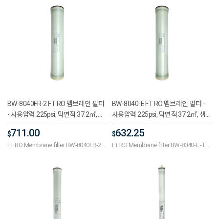
800psi(5.5MPa), PH7.5 to 8.0, seawater
desalination
BW-8040FR-2 FT RO 멤브레인 필터
BW-8040-E FT RO 멤브레인 필터 -
- 사용압력 225psi, 막면적 37.2㎡, 생
사용압력 225psi, 막면적 37.2㎡, 생산
산량 10500GPD(39.7㎥/일), 염제거
량 10500GPD(39.7㎥/일), 염제거율
711.00
632.25
$
$
율 99.7%, 사용온도 25℃, 원수 TDS
99.5%, 사용온도 25℃, 원수 TDS
FT RO Membrane filter BW-8040FR-2 -
FT RO Membrane filter BW-8040-E -The
2000ppm, PH값 7.5~8, 회수율 15%
2000ppm, PH값 7.5~8, 회수율 15%
Use pressure 225 psi, membrane area
use pressure power pressure 225psi,
37.2㎡, production production 10500
membrane area 372㎡, production
GPD (39.7㎥/day), salt removal rate
capacity 10500GPD (39.7㎥/day) and
99.7%, use temperature 25℃, raw
the amount of use temperature (DS
water TDS 2000ppm, PH value 7.5~8,
2000 ppm)
recovery rate 15%