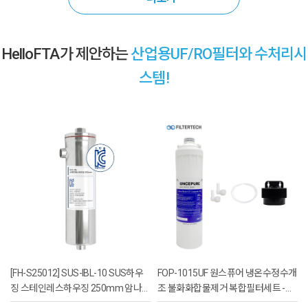
HelloFTA가 제안하는
산업용UF/RO필터와 수처리시
스템!
[FH-S25012] SUS-IBL-10 SUS하우
FOP-1015UF 원스퓨어 냉온수정수개
징 스테인레스하우징 250mm 암나사
조 불화화합물제거 복합필터세트 -
15A(1/2) - KC인증
PFAS제거,언더씽크정수,냉온수정수,