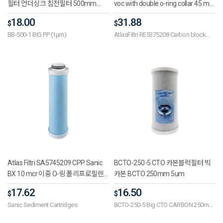
필터 언더싱크 침전필터 500mm
voc with double o-ring collar 45 mm
1um
CA 10 SE BX 5 mcr
18.00
31.88
$
$
10inch(248mm) 300l/h
BB-500-1 BIG PP (1μm)
AtlasFiltri RE5375208 Carbon block
voc with double o-ring collar 45 mm
CA 10 SE BX 5 mcr 10inch(248mm)
300l/h
Atlas Filtri SA5745209 CPP Sanic
BCTO-250-5 CTO 카본블럭필터 빅
BX 10 mcr 이중 O-링 폴리프로필렌
카본 BCTO 250mm 5um
멜트 침전필터 카트리지 45mm
17.62
16.50
$
$
Sanic Sediment Cartridges
BCTO-250-5 Big CTO CARBON 250mm
5um